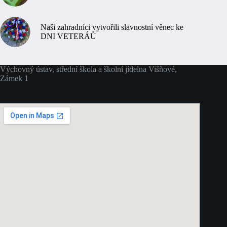
Naši zahradníci vytvořili slavnostní věnec ke
DNI VETERÁŮ
Výchovný ústav, střední škola a školní jídelna Višňové,
Zámek 1