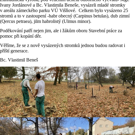
Ivany Jordánové a Bc. Vlastimila Beneše, vysázeli mladé stromky
v areálu zámeckého parku VÚ Višňové. Celkem bylo vysázeno 25
stromů a to v zastoupení -habr obecný (Carpinus betulas), dub zimní
(Qercus petraea), jilm habrolistý (Ulmus minor).
Poděkování patří nejen jim, ale i žákům oboru Stavební práce za
pomoc při kopání děr.
Věříme, že se z nově vysázených stromků jednou budou radovat i
příští generace.
Bc. Vlastimil Beneš