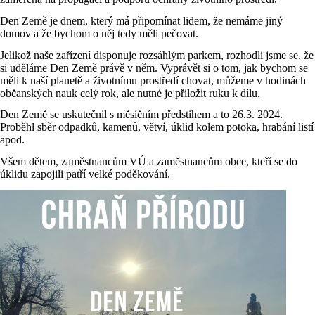
Den Země je dnem, který má připomínat lidem, že nemáme jiný
domov a že bychom o něj tedy měli pečovat.
Jelikož naše zařízení disponuje rozsáhlým parkem, rozhodli jsme se, že
si uděláme Den Země právě v něm. Vyprávět si o tom, jak bychom se
měli k naší planetě a životnímu prostředí chovat, můžeme v hodinách
občanských nauk celý rok, ale nutné je přiložit ruku k dílu.
Den Země se uskutečnil s měsíčním předstihem a to 26.3. 2024.
Proběhl sběr odpadků, kamenů, větví, úklid kolem potoka, hrabání listí
apod.
Všem dětem, zaměstnancům VÚ a zaměstnancům obce, kteří se do
úklidu zapojili patří velké poděkování.