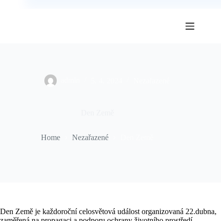
Skip
to
content
admin
5. 4. 2024
Nezařazené
Den Země
Home
Nezařazené
Den Země
Den Země je každoroční celosvětová událost organizovaná 22.dubna,
zaměřená na propagaci a podporu ochrany životního prostředí.