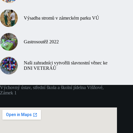
Výsadba stromů v zámeckém parku VÚ
Gastrosoutěž 2022
Naši zahradníci vytvořili slavnostní věnec ke
DNI VETERÁŮ
Výchovný ústav, střední škola a školní jídelna Višňové,
Zámek 1