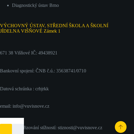
Diagnostický ústav Brno
VÝCHOVNÝ ÚSTAV, STŘEDNÍ ŠKOLA A ŠKOLNÍ
JÍDELNA VIŠŇOVÉ Zámek 1
671 38 Višňové IČ: 49438921
Bankovní spojení: ČNB č.ú.: 35638741/0710
Datová schránka : crbjrkk
email: info@vuvisnove.cz
email pro vyřizování stížností: stiznosti@vuvisnove.cz