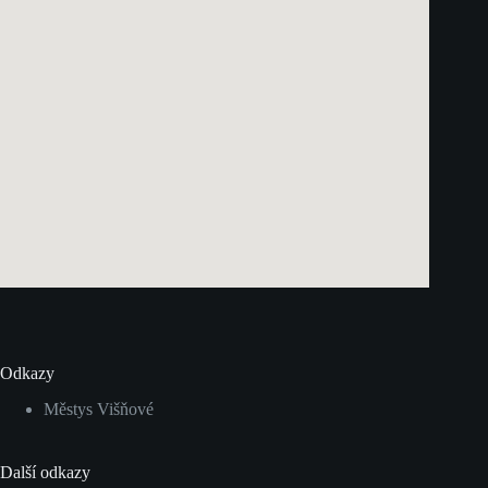
Odkazy
Městys Višňové
Další odkazy